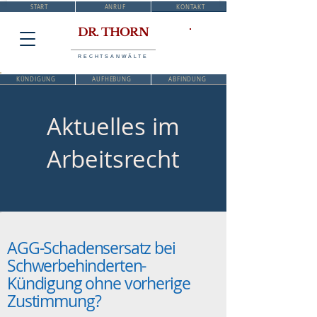
START
ANRUF
KONTAKT
DR. THORN
RECHTSANWÄLTE
KÜNDIGUNG
AUFHEBUNG
ABFINDUNG
Aktuelles im
Arbeitsrecht
AGG-Schadensersatz bei
Schwerbehinderten-
Kündigung ohne vorherige
Zustimmung?