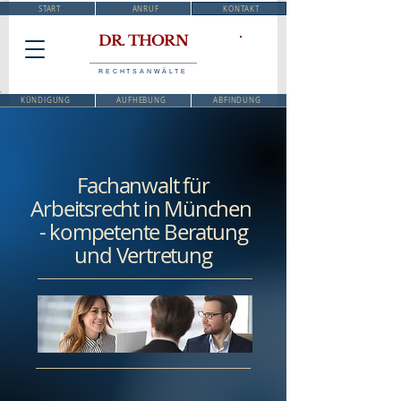
START
ANRUF
KONTAKT
DR. THORN
RECHTSANWÄLTE
KÜNDIGUNG
AUFHEBUNG
ABFINDUNG
Fachanwalt für
Arbeitsrecht
in München
- kompetente Beratung
und Vertretung