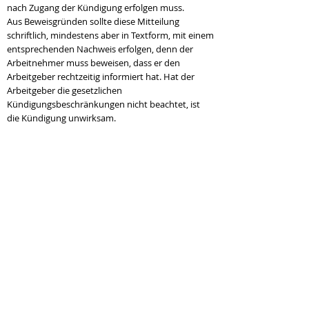
nach Zugang der Kündigung erfolgen muss.
Aus Beweisgründen sollte diese Mitteilung
schriftlich, mindestens aber in Textform, mit einem
entsprechenden Nachweis erfolgen, denn der
Arbeitnehmer muss beweisen, dass er den
Arbeitgeber rechtzeitig informiert hat. Hat der
Arbeitgeber die gesetzlichen
Kündigungsbeschränkungen nicht beachtet, ist
die Kündigung unwirksam.
Klagefrist für die
Entfristungsklage
Viele Arbeitnehmer arbeiten über Jahre hinweg mit
immer wieder befristeten Verträgen. Hierfür sind
aber gesetzliche Voraussetzungen zu erfüllen.
Wenn der Arbeitnehmer der Auffassung ist, dass
die Befristungen rechtsunwirksam sind, kann er
dies beim Arbeitsgericht mit einer sogenannten
Entfristungsklage nach § 17 TzBfG
(Teilzeitbefristungsgesetz) geltend machen.
Soll das Arbeitsverhältnis aufgrund einer