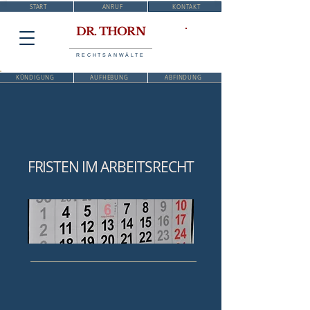
START
ANRUF
KONTAKT
DR. THORN
RECHTSANWÄLTE
KÜNDIGUNG
AUFHEBUNG
ABFINDUNG
FRISTEN
IM ARBEITSRECHT