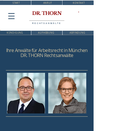
START
ANRUF
KONTAKT
DR. THORN
RECHTSANWÄLTE
KÜNDIGUNG
AUFHEBUNG
ABFINDUNG
Ihre Anwälte für Arbeitsrecht in München
DR. THORN Rechtsanwälte