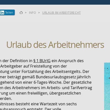
Teilen
INFO
URLAUB IM ARBEITSRECHT
>
>
Urlaub des Arbeitnehmers
 der Definition in
§ 1 BUrlG
ein Anspruch des
rbeitgeber auf Freistellung von der
htung unter Fortzahlung des Arbeitsentgelts. Der
mer beträgt gemäß Bundesurlaubsgesetz jährlich
gehend von einer 6-Tages-Woche. Der gesetzliche
n des Arbeitnehmers im Arbeits- und Tarifvertrag
ung um einen freiwilligen, übergesetzlichen
erden.
ältnisses besteht eine Wartezeit von sechs
aubsanspruch entsteht. Der volle