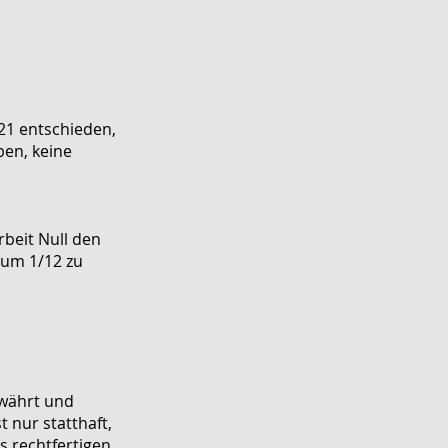
21 entschieden,
ben, keine
beit Null den
" um 1/12 zu
ewährt und
 nur statthaft,
 rechtfertigen.