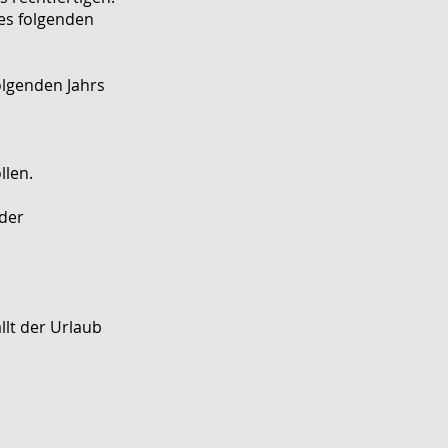
des folgenden
olgenden Jahrs
llen.
oder
lt der Urlaub