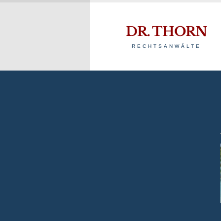
DR. THORN
RECHTSANWÄLTE