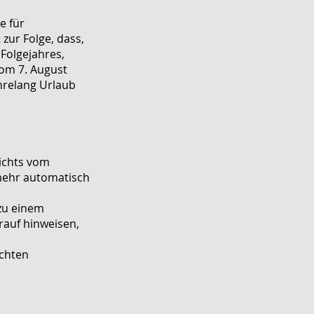
e für
zur Folge, dass,
 Folgejahres,
vom 7. August
ahrelang Urlaub
ichts vom
mehr automatisch
 zu einem
rauf hinweisen,
ichten