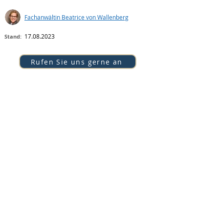
Fachanwältin Beatrice von Wallenberg
17.08.2023
Stand:
Rufen Sie uns gerne an
Überblick
Eine Kündigung ist nur wirksam als Schreiben
in Papierform mit Unterschrift im Original.
Kündigungen per E-Mail, Fax oder SMS sind in
der Regel unwirksam.
Nach einer Kündigung läuft eine Klagefrist von
3 Wochen. Ohne Klage kann die Kündigung,
selbst wenn sie rechtswidrig ist, wirksam