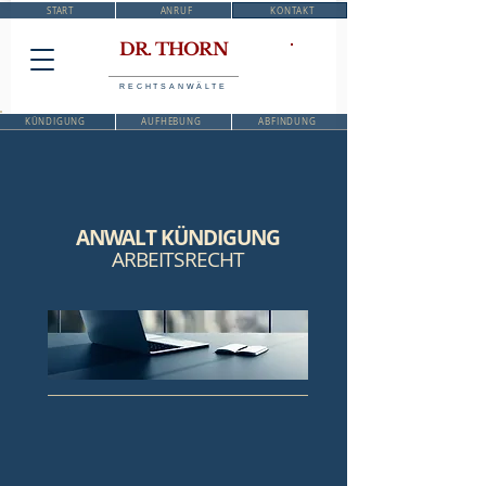
START
ANRUF
KONTAKT
DR. THORN
RECHTSANWÄLTE
KÜNDIGUNG
AUFHEBUNG
ABFINDUNG
ANWALT KÜNDIGUNG
ARBEITSRECHT