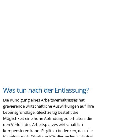
werden.
Auch wenn Sie nur eine Abfindung wollen, ist
grundsätzlich eine Klage nötig.
Nach der Kündigung sollten Sie sich
unverzüglich bei der Arbeitsagentur
arbeitssuchend melden, um Ihre Ansprüche zu
wahren.
Was tun nach der
Entlassung?
Die Kündigung eines Arbeitsverhältnisses hat
gravierende wirtschaftliche Auswirkungen auf Ihre
Lebensgrundlage. Gleichzeitig besteht die
Möglichkeit eine hohe Abfindung zu erhalten, die
den Verlust des Arbeitsplatzes wirtschaftlich
kompensieren kann. Es gilt zu bedenken, dass die
Klagefrist nach Erhalt der Kündigung lediglich drei