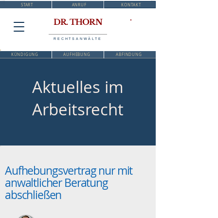
START
ANRUF
KONTAKT
DR. THORN
RECHTSANWÄLTE
KÜNDIGUNG
AUFHEBUNG
ABFINDUNG
Aktuelles im
Arbeitsrecht
Aufhebungsvertrag nur mit
anwaltlicher Beratung
abschließen