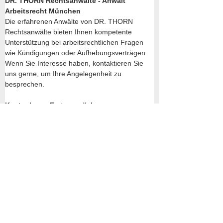
DR. THORN Rechtsanwälte - Anwalt 
Arbeitsrecht München
Die erfahrenen Anwälte von DR. THORN 
Rechtsanwälte bieten Ihnen kompetente 
Unterstützung bei arbeitsrechtlichen Fragen 
wie Kündigungen oder Aufhebungsverträgen. 
Wenn Sie Interesse haben, kontaktieren Sie 
uns gerne, um Ihre Angelegenheit zu 
besprechen.
Kostenloses Erstgespräch
Im Rahmen eines kostenlosen Erstgesprächs 
erhalten Sie eine Einschätzung der 
Erfolgsaussichten Ihres Falls. Rufen Sie uns 
gerne an. Wir freuen uns darauf, Ihnen zu 
helfen.
Jetzt Fachanwalt für Arbeitsrecht sprechen