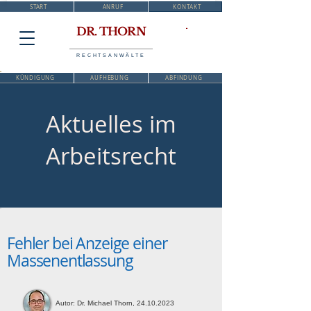
START
ANRUF
KONTAKT
DR. THORN
RECHTSANWÄLTE
KÜNDIGUNG
AUFHEBUNG
ABFINDUNG
Aktuelles im
Arbeitsrecht
Fehler bei Anzeige einer
Massenentlassung
Autor: Dr. Michael Thorn,
24.10.2023