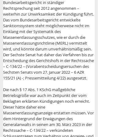
Bundesarbeitsgericht in ständiger 
Rechtsprechung seit 2012 angenommen – 
weiterhin zur Unwirksamkeit der Kündigung führt. 
Das vom Bundesarbeitsgericht entwickelte 
Sanktionssystem steht möglicherweise nicht im 
Einklang mit der Systematik des 
Massenentlassungsschutzes, wie er durch die 
Massenentlassungsrichtlinie (MERL) vermittelt 
wird, und könnte darum unverhältnismäßig sein. 
Der Sechste Senat hat daher das Verfahren bis zur 
Entscheidung des Gerichtshofs in der Rechtssache 
– C-134/22 – (Vorabentscheidungsersuchen des 
Sechsten Senats vom 27. Januar 2022 – 6 AZR 
155/21 (A) -; Pressemitteilung 4/22) ausgesetzt.
Die nach § 17 Abs. 1 KSchG maßgebliche 
Betriebsgröße war auch im Zeitpunkt der vom 
Beklagten erklärten Kündigungen noch erreicht. 
Dieser hätte daher eine 
Massenentlassungsanzeige erstatten müssen. Vor 
dem Hintergrund der Erwägungen des 
Generalanwalts in seinen am 30. März 2023 in der 
Rechtssache – C-134/22 – verkündeten 
Schlussanträgen zum Verhältnis von Anzeige- und 