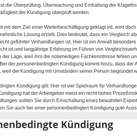
st die Überprüfung, Überwachung und Einhaltung der Klagefrist
äßigkeit der Kündigung überprüft werden. 
mit dem Ziel einer Weiterbeschäftigung geklagt ird, wird doch i
ehmliche Lösung erzielt. Dies bedeutet, dass ein Vergleich abg
recht geführter Verhandlungen ist. Hier ist ein Anwalt besonder
cht ist und langjährige Erfahrung im Führen von Vergleichsver
in der Lage, weil ihm die notwnedigen Fachkenntnisse fehlen und
t. Bei der personenbedingten Kündigung kommt hinzu, dass der
st, weil die Kündigung mit Umständen seiner Person begründet 
ngten Kündigung gilt: Hier ist viel Spielraum für Verhandlung
ndigung hat der Arbeitgeber meist ein recht hohes Prozeßrisik
lungen sollten Sie durch Einschaltung eines bewährten Experte
en Sie auch bei einer personenbedingten Kündigung gute Aussi
onenbedingte Kündigung