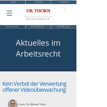
START
ANRUF
KONTAKT
DR. THORN
RECHTSANWÄLTE
KÜNDIGUNG
AUFHEBUNG
ABFINDUNG
Aktuelles im
Arbeitsrecht
Kein Verbot der Verwertung
offener Videoüberwachung
Autor: Dr. Michael Thorn,