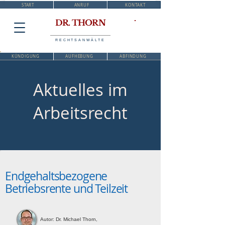
START
ANRUF
KONTAKT
DR. THORN
RECHTSANWÄLTE
KÜNDIGUNG
AUFHEBUNG
ABFINDUNG
Aktuelles im
Arbeitsrecht
Endgehaltsbezogene
Betriebsrente und Teilzeit
Autor: Dr. Michael Thorn,