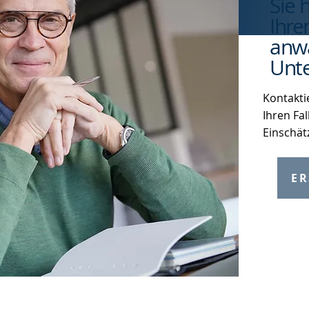
Sie 
Ihre
anwa
Unte
Kontakti
Ihren Fal
Einschät
ER