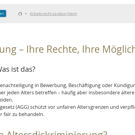
len
Arbeitsrecht-Lexikon (Item)
>
rung – Ihre Rechte, Ihre Möglic
as ist das?
e Benachteiligung in Bewerbung, Beschäftigung oder Kündigu
r jeden Alters betreffen – häufig aber insbesondere ältere 
eiden.
setz (AGG) schützt vor unfairen Altersgrenzen und verpflic
 fair zu behandeln.
h Altersdiskriminierung?