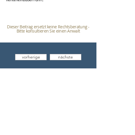
Dieser Beitrag ersetzt keine Rechtsberatung -
Bitte konsultieren Sie einen Anwalt
vorherige
nächste
Zurück zum Überblick
Sie haben Fragen? Wir
helfen Ihnen gerne!
Besuchen Sie unsere
Website
- Senden Sie uns