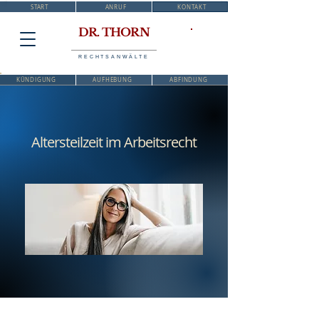
START
ANRUF
KONTAKT
DR. THORN
RECHTSANWÄLTE
KÜNDIGUNG
AUFHEBUNG
ABFINDUNG
Altersteilzeit im Arbeitsrecht