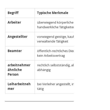
Begriff
Typische Merkmale
Arbeiter
überwiegend körperliche oder 
handwerkliche Tätigkeiten
Angestellter
vorwiegend geistige, kaufmännische oder 
verwaltende Tätigkeit
Beamter
öffentlich-rechtliches Dienstverhältnis, 
kein Arbeitsvertrag
arbeitnehmer
rechtlich selbstständig, aber wirtschaftlich 
ähnliche 
abhängig
Person
Leiharbeitneh
bei Verleiher angestellt, im Entleihbetrieb 
mer
tätig