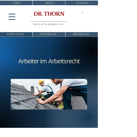
START
ANRUF
KONTAKT
DR. THORN
RECHTSANWÄLTE
KÜNDIGUNG
AUFHEBUNG
ABFINDUNG
Arbeiter im Arbeitsrecht