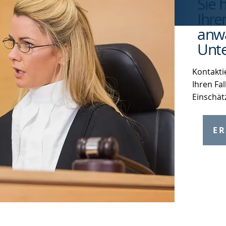
Sie 
Ihre
anwa
Unte
Kontakti
Ihren Fal
Einschät
ER