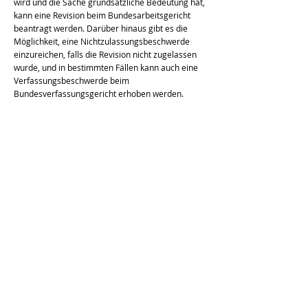
wird und die Sache grundsätzliche Bedeutung hat,
kann eine Revision beim Bundesarbeitsgericht
beantragt werden. Darüber hinaus gibt es die
Möglichkeit, eine Nichtzulassungsbeschwerde
einzureichen, falls die Revision nicht zugelassen
wurde, und in bestimmten Fällen kann auch eine
Verfassungsbeschwerde beim
Bundesverfassungsgericht erhoben werden.
Dieser Beitrag ersetzt keine Rechtsberatung -
Bitte konsultieren Sie einen Anwalt
vorherige
nächste
Zurück zum Überblick