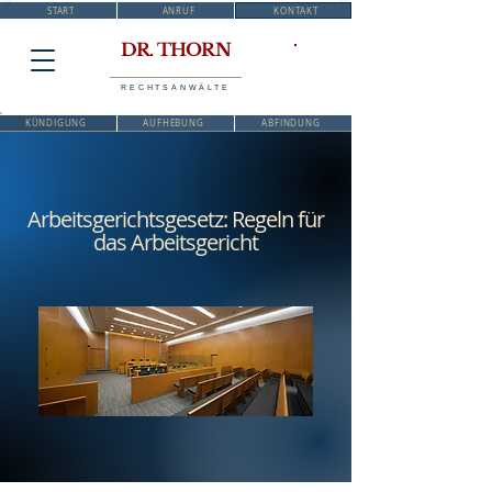
START
ANRUF
KONTAKT
DR. THORN
RECHTSANWÄLTE
KÜNDIGUNG
AUFHEBUNG
ABFINDUNG
Arbeitsgerichtsgesetz: Regeln für
das Arbeitsgericht