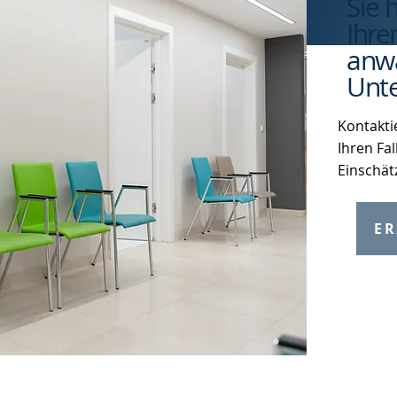
Sie 
Ihre
anwa
Unte
Kontakti
Ihren Fal
Einschät
ER