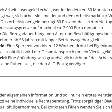
d:
 Arbeitslosengeld I erhält, wer in den letzten 30 Monate
tigt war, sich arbeitslos meldet und dem Arbeitsmarkt zur V
 Das Arbeitslosengeld beträgt 60 Prozent des letzten Nettog
emessungsgrenze auf maximal ca. 2.900 Euro monatlich.
:
 Die Bezugsdauer hängt von Alter und Beschäftigungsdaue
ehmer ab 58 Jahren mit langer Betriebszugehörigkeit.
ld:
 Eine Sperrzeit von bis zu 12 Wochen droht bei Eigenkü
 – zusätzlich wird der Gesamtanspruch um ein Viertel gekür
eld:
 Eine Abfindung wird grundsätzlich nicht auf das Arbeit
 eine Ruhenszeit, die den ALG-Bezug verzögert.
 der allgemeinen Information und soll nur ein erstes Verstän
tzt keine individuelle Rechtsberatung. Trotz sorgfältiger Bea
ktualität übernommen. Bei konkreten Fällen wenden Sie sich 