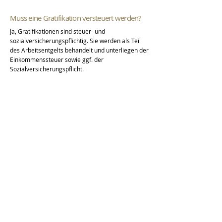
Muss eine Gratifikation versteuert werden?
Ja, Gratifikationen sind steuer- und
sozialversicherungspflichtig. Sie werden als Teil
des Arbeitsentgelts behandelt und unterliegen der
Einkommenssteuer sowie ggf. der
Sozialversicherungspflicht.
Dieser Beitrag ersetzt keine Rechtsberatung -
Bitte konsultieren Sie einen Anwalt
vorherige
nächste
Zurück zum Überblick