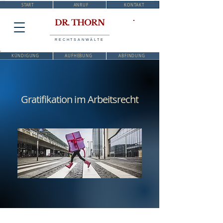
START
ANRUF
KONTAKT
DR. THORN
RECHTSANWÄLTE
KÜNDIGUNG
AUFHEBUNG
ABFINDUNG
Gratifikation im Arbeitsrecht