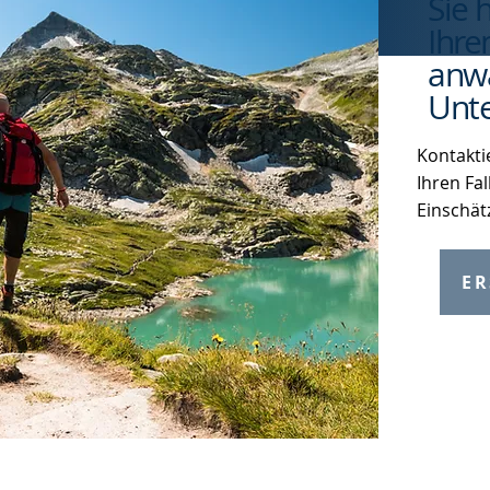
Sie 
Ihre
anwa
Unte
Kontakti
Ihren Fal
Einschät
ER