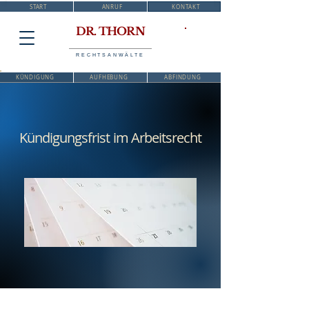
START
ANRUF
KONTAKT
DR. THORN
RECHTSANWÄLTE
KÜNDIGUNG
AUFHEBUNG
ABFINDUNG
Kündigungsfrist im Arbeitsrecht