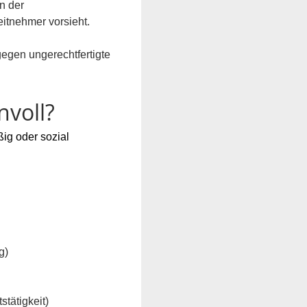
n der 
eitnehmer vorsieht.
egen ungerechtfertigte 
nvoll?
ig oder sozial 
g)
tätigkeit) 