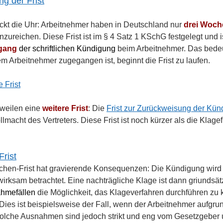
g der Frist
ckt die Uhr: Arbeitnehmer haben in Deutschland nur 
drei Woch
nzureichen. Diese Frist ist im § 4 Satz 1 KSchG festgelegt und 
gang 
der schriftlichen Kündigung 
beim Arbeitnehmer. Das bedeu
 Arbeitnehmer zugegangen ist, beginnt die Frist zu laufen.
e Frist
sweilen eine 
weitere Frist
: Die 
Frist zur Zurückweisung der Kün
lmacht des Vertreters. Diese Frist ist noch kürzer als die Klagef
Frist
en-Frist hat gravierende Konsequenzen: Die Kündigung wird –
irksam betrachtet. Eine nachträgliche Klage ist dann griundsätz
hmefällen 
die Möglichkeit, das Klageverfahren durchführen zu
 Dies ist beispielsweise der Fall, wenn der Arbeitnehmer aufgru
Solche Ausnahmen sind jedoch strikt und eng vom Gesetzgeber