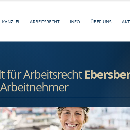
KANZLEI
ARBEITSRECHT
INFO
ÜBER UNS
AKT
Ebersbe
 für Arbeitsrecht
s Arbeitnehmer