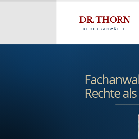
DR. THORN
RECHTSANWÄLTE
Fachanwalt
Rechte al