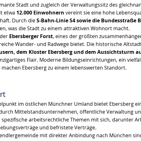
rmante Stadt und zugleich der Verwaltungssitz des gleichn
it etwa
12.000 Einwohnern
vereint sie eine hohe Lebensqual
chaft. Durch die
S-Bahn-Linie S4 sowie die Bundesstraße 
, was die Stadt zu einem attraktiven Wohnort macht.
 der
Ebersberger Forst
, eines der größten zusammenhänge
reiche Wander- und Radwege bietet. Die historische Altstadt
äusern, dem Kloster Ebersberg und dem Aussichtsturm 
einzigartiges Flair. Moderne Bildungseinrichtungen, ein vielf
r machen Ebersberg zu einem lebenswerten Standort.
rt
ttelpunkt im östlichen Münchner Umland bietet Ebersberg ein 
 durch Mittelstandsunternehmen, öffentliche Verwaltung 
spezifische arbeitsrechtliche Themen mit sich, darunter Ar
ebungsverträge und befristete Verträge.
Pendlergemeinde mit direkter Anbindung nach München si