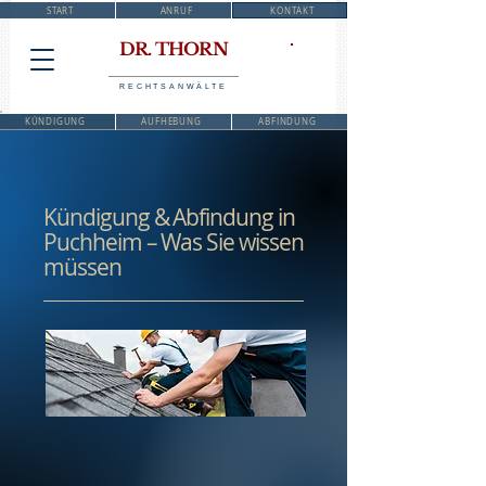
START
ANRUF
KONTAKT
DR. THORN
RECHTSANWÄLTE
KÜNDIGUNG
AUFHEBUNG
ABFINDUNG
Kündigung & Abfindung in
Puchheim – Was Sie wissen
müssen