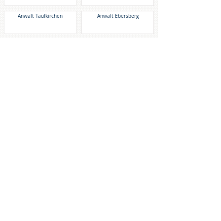
Anwalt Taufkirchen
Anwalt Ebersberg
Anwalt Vaterstetten
Anwalt Gauting
DAS KÖNNTE SIE AUCH
INTERESSIEREN
Kündigung