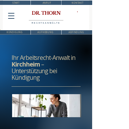
START
ANRUF
KONTAKT
DR. THORN
RECHTSANWÄLTE
KÜNDIGUNG
AUFHEBUNG
ABFINDUNG
Ihr Arbeitsrecht-Anwalt in
Kirchheim
–
Unterstützung bei
Kündigung