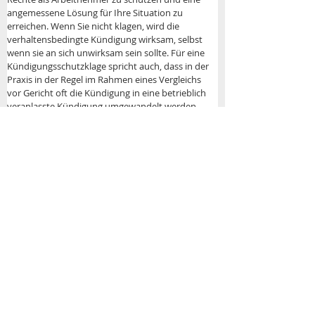
angemessene Lösung für Ihre Situation zu 
erreichen. Wenn Sie nicht klagen, wird die 
verhaltensbedingte Kündigung wirksam, selbst 
wenn sie an sich unwirksam sein sollte. Für eine 
Kündigungsschutzklage spricht auch, dass in der 
Praxis in der Regel im Rahmen eines Vergleichs 
vor Gericht oft die Kündigung in eine betrieblich 
veranlasste Kündigung umgewandelt werden 
kann.
Anspruch auf Arbeitslosengeld erhalten
Wenn Sie nach der verhaltensbedingten 
Kündigung arbeitslos werden, haben Sie 
Schwierigkeiten mit dem Anspruch auf 
Arbeitslosengeld. Eine verhaltensbedingte 
Kündigung führt bei der Arbeitagentur in der 
Regel zu einer Sperrfrist, weil Ihnen unterstellt 
wird, dass Sie Ihre Arbeitslosigkeit selbst 
verursacht haben. Es ist daher gerade bei der 
verhaltensbedingten Kündigung wichtig, die 
Voraussetzungen für den Anspruch auf 
Arbeitslosengeld zu verstehen und sich dafür 
Sorge zu tragen, dass Sie möglichst keine 