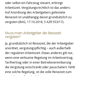
oder selbst ein Fahrzeug steuert, erbringt
Arbeitszeit. Vergütungsrechtlich ist das anders:
Auf Anordnung des Arbeitgebers geleistete
Reisezeit ist unabhängig davon grundsätzlich zu
vergüten (BAG,
17.10.2018
, 5 AZR 553/17).
Muss mein Arbeitgeber die Reisezeit
vergüten?
Ja, grundsätzlich ist Reisezeit, die der Arbeitgeber
anordnet, vergütungspflichtig – auch außerhalb
der regulären Arbeitszeit. Etwas anderes gilt nur,
wenn eine wirksame Regelung im Arbeitsvertrag,
Tarifvertrag oder in einer Betriebsvereinbarung
die Vergütung einschränkt oder pauschaliert. Fehlt
eine solche Regelung, ist die volle Reisezeit zum
vereinbarten Stundenlohn zu vergüten.
Welche Verpflegungspauschalen gelten bei
Dienstreisen?
Bei Inlandsdienstreisen beträgt die steuerfreie
Verpflegungspauschale 14 Euro bei mehr als 8
Stunden Abwesenheit und 28 Euro bei