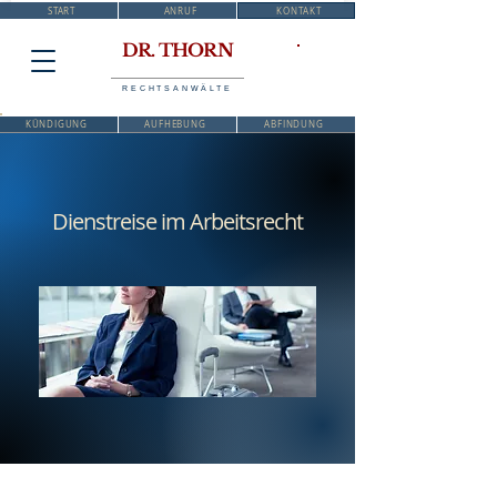
START
ANRUF
KONTAKT
DR. THORN
RECHTSANWÄLTE
KÜNDIGUNG
AUFHEBUNG
ABFINDUNG
Dienstreise im Arbeitsrecht