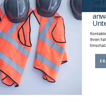
Sie 
Ihre
anwa
Unte
Kontakti
Ihren Fal
Einschät
ER