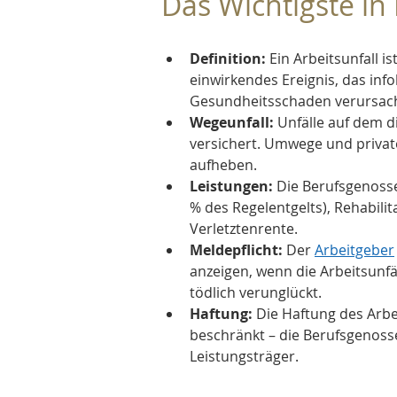
Das Wichtigste in
Definition:
 Ein Arbeitsunfall i
einwirkendes Ereignis, das infol
Gesundheitsschaden verursacht 
Wegeunfall:
 Unfälle auf dem d
versichert. Umwege und priva
aufheben.
Leistungen:
 Die Berufsgenoss
% des Regelentgelts), Rehabili
Verletztenrente.
Meldepflicht:
 Der 
Arbeitgeber
anzeigen, wenn die Arbeitsunfä
tödlich verunglückt.
Haftung:
 Die Haftung des Arb
beschränkt – die Berufsgenossen
Leistungsträger.