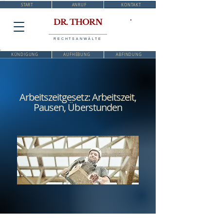
START
ANRUF
KONTAKT
DR. THORN
RECHTSANWÄLTE
KÜNDIGUNG
AUFHEBUNG
ABFINDUNG
Arbeitszeitgesetz: Arbeitszeit,
Pausen, Überstunden