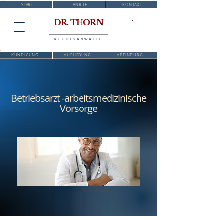
START
ANRUF
KONTAKT
DR. THORN
RECHTSANWÄLTE
KÜNDIGUNG
AUFHEBUNG
ABFINDUNG
Betriebsarzt -arbeitsmedizinische
Vorsorge