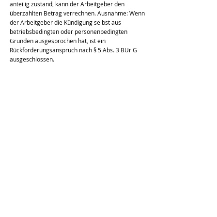
anteilig zustand, kann der Arbeitgeber den
überzahlten Betrag verrechnen. Ausnahme: Wenn
der Arbeitgeber die Kündigung selbst aus
betriebsbedingten oder personenbedingten
Gründen ausgesprochen hat, ist ein
Rückforderungsanspruch nach § 5 Abs. 3 BUrlG
ausgeschlossen.
Gelten die Pfändungsfreigrenzen immer bei
der Aufrechnung?
Nicht immer. Bei der Rückforderung von
Lohnüberzahlungen aufgrund eines
Rechenirrtums und bei der Verrechnung von
Gehaltsvorschüssen gelten die
Pfändungsfreigrenzen nicht, da es sich um die
Korrektur einer Überzahlung handelt. Bei allen
anderen Gegenforderungen – Schadensersatz,
Fortbildungskosten, Vertragsstrafen – müssen die
Pfändungsfreigrenzen eingehalten werden.
Muss der Arbeitgeber die Aufrechnung
ausdrücklich erklären?