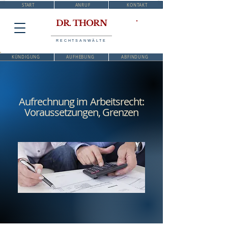
START
ANRUF
KONTAKT
DR. THORN
RECHTSANWÄLTE
KÜNDIGUNG
AUFHEBUNG
ABFINDUNG
Aufrechnung im Arbeitsrecht:
Voraussetzungen, Grenzen