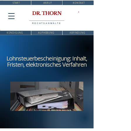
START
ANRUF
KONTAKT
DR. THORN
RECHTSANWÄLTE
KÜNDIGUNG
AUFHEBUNG
ABFINDUNG
Lohnsteuerbescheinigung: Inhalt,
Fristen, elektronisches Verfahren