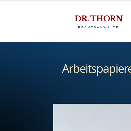
DR. THORN
RECHTSANWÄLTE
Arbeitspapier