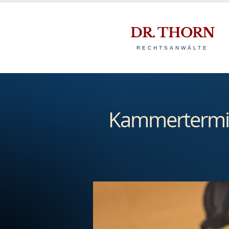
DR. THORN
RECHTSANWÄLTE
Kammertermin 