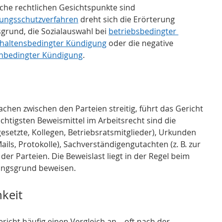
elche rechtlichen Gesichtspunkte sind 
ungsschutzverfahren
 dreht sich die Erörterung 
rund, die Sozialauswahl bei 
betriebsbedingter 
haltensbedingter Kündigung
 oder die negative 
nbedingter Kündigung
.
chen zwischen den Parteien streitig, führt das Gericht 
htigsten Beweismittel im Arbeitsrecht sind die 
setzte, Kollegen, Betriebsratsmitglieder), Urkunden 
ls, Protokolle), Sachverständigengutachten (z. B. zur 
der Parteien. Die Beweislast liegt in der Regel beim 
ungsgrund beweisen.
hkeit
cht häufig einen Vergleich an – oft nach der 