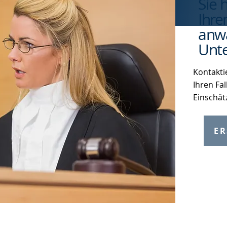
Sie 
Ihre
anwa
Unte
Kontakti
Ihren Fal
Einschät
ER