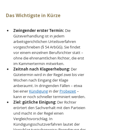
Das Wichtigste in Kürze
Zwingender erster Termin:
 Die 
Güteverhandlung ist in jedem 
arbeitsgerichtlichen Urteilsverfahren 
vorgeschrieben (§ 54 ArbGG). Sie findet 
vor einem einzelnen Berufsrichter statt – 
ohne die ehrenamtlichen Richter, die erst 
im Kammertermin mitwirken.
Zeitnah nach Klageerhebung:
 Der 
Gütetermin wird in der Regel zwei bis vier 
Wochen nach Eingang der Klage 
anberaumt. In dringenden Fällen – etwa 
bei einer 
Kündigung
 in der 
Probezeit
 – 
kann er noch schneller terminiert werden.
Ziel: gütliche Einigung:
 Der Richter 
erörtert den Sachverhalt mit den Parteien 
und macht in der Regel einen 
Vergleichsvorschlag. In 
Kündigungsschutzverfahren lautet der 
Vorschlag typischerweise: Beendigung des 