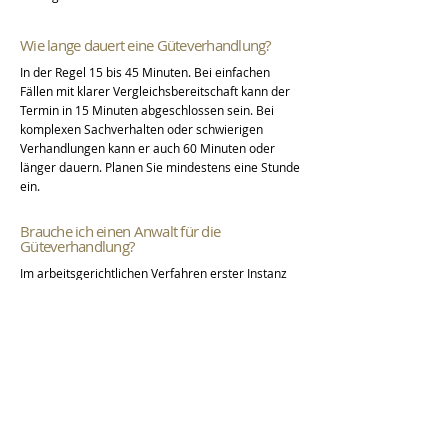
Wie lange dauert eine Güteverhandlung?
In der Regel 15 bis 45 Minuten. Bei einfachen
Fällen mit klarer Vergleichsbereitschaft kann der
Termin in 15 Minuten abgeschlossen sein. Bei
komplexen Sachverhalten oder schwierigen
Verhandlungen kann er auch 60 Minuten oder
länger dauern. Planen Sie mindestens eine Stunde
ein.
Brauche ich einen Anwalt für die
Güteverhandlung?
Im arbeitsgerichtlichen Verfahren erster Instanz
besteht kein Anwaltszwang – Sie können sich
selbst vertreten. Eine anwaltliche Vertretung ist
aber dringend empfehlenswert: Der Anwalt kennt
die Verhandlungsdynamik, kann die
Erfolgsaussichten realistisch einschätzen und
erzielt in der Regel bessere Vergleichsergebnisse.
In erster Instanz trägt jede Partei ihre
Anwaltskosten selbst.