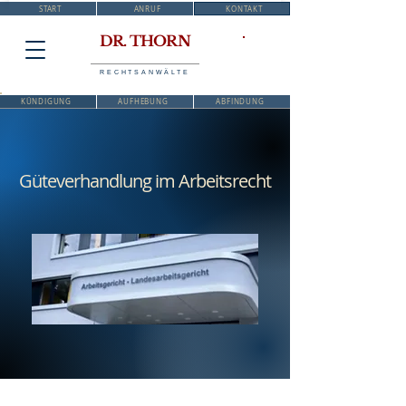
START
ANRUF
KONTAKT
DR. THORN
RECHTSANWÄLTE
KÜNDIGUNG
AUFHEBUNG
ABFINDUNG
Güteverhandlung im Arbeitsrecht