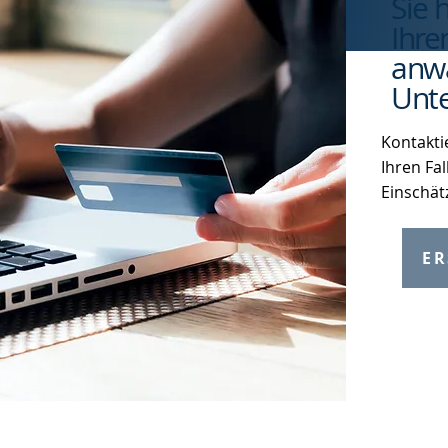
Sie 
Ihre
anwa
Unte
Kontakti
Ihren Fal
Einschät
ER