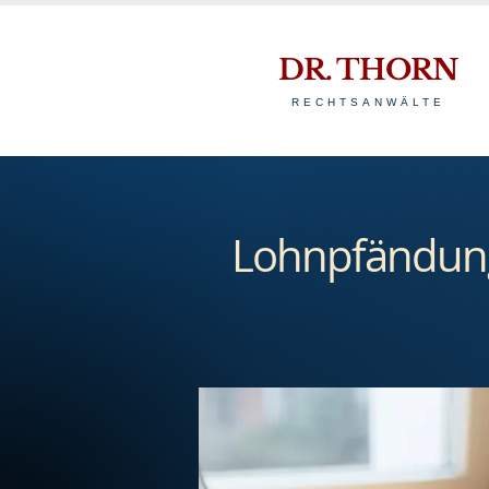
DR. THORN
RECHTSANWÄLTE
Lohnpfändung