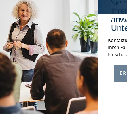
Sie 
Ihre
anwa
Unte
Kontakti
Ihren Fal
Einschät
ER