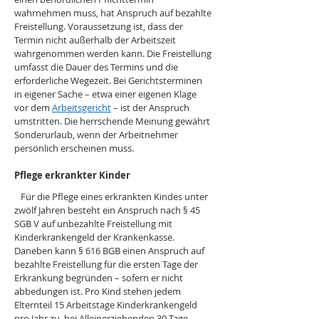
wahrnehmen muss, hat Anspruch auf bezahlte 
Freistellung. Voraussetzung ist, dass der 
Termin nicht außerhalb der Arbeitszeit 
wahrgenommen werden kann. Die Freistellung 
umfasst die Dauer des Termins und die 
erforderliche Wegezeit. Bei Gerichtsterminen 
in eigener Sache – etwa einer eigenen Klage 
vor dem 
Arbeitsgericht
 – ist der Anspruch 
umstritten. Die herrschende Meinung gewährt 
Sonderurlaub, wenn der Arbeitnehmer 
persönlich erscheinen muss. 
Pflege erkrankter Kinder
   Für die Pflege eines erkrankten Kindes unter 
zwölf Jahren besteht ein Anspruch nach § 45 
SGB V auf unbezahlte Freistellung mit 
Kinderkrankengeld der Krankenkasse. 
Daneben kann § 616 BGB einen Anspruch auf 
bezahlte Freistellung für die ersten Tage der 
Erkrankung begründen – sofern er nicht 
abbedungen ist. Pro Kind stehen jedem 
Elternteil 15 Arbeitstage Kinderkrankengeld 
pro Jahr zu, bei Alleinerziehenden 30 Tage. 