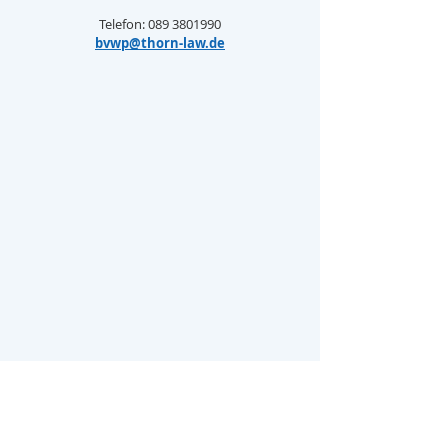
Telefon: 089 3801990
bvwp@thorn-law.de
FAQ - Sonderurlaub