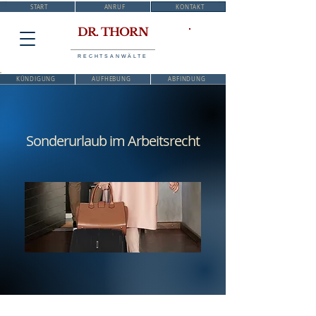
START
ANRUF
KONTAKT
DR. THORN
RECHTSANWÄLTE
KÜNDIGUNG
AUFHEBUNG
ABFINDUNG
Sonderurlaub im Arbeitsrecht