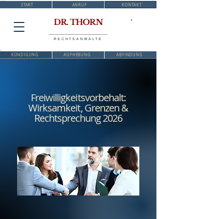
START
ANRUF
KONTAKT
DR. THORN
RECHTSANWÄLTE
KÜNDIGUNG
AUFHEBUNG
ABFINDUNG
Freiwilligkeitsvorbehalt:
Wirksamkeit, Grenzen &
Rechtsprechung 2026