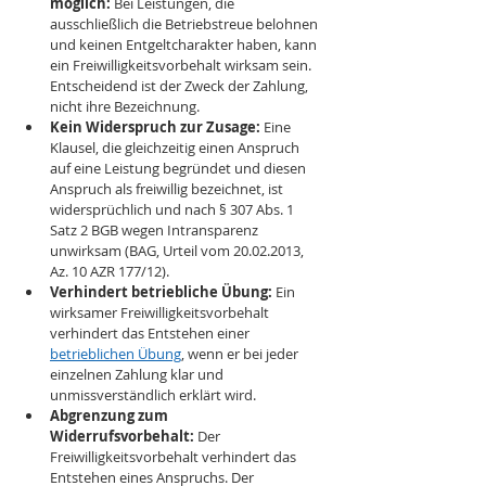
möglich:
 Bei Leistungen, die 
ausschließlich die Betriebstreue belohnen 
und keinen Entgeltcharakter haben, kann 
ein Freiwilligkeitsvorbehalt wirksam sein. 
Entscheidend ist der Zweck der Zahlung, 
nicht ihre Bezeichnung.
Kein Widerspruch zur Zusage:
 Eine 
Klausel, die gleichzeitig einen Anspruch 
auf eine Leistung begründet und diesen 
Anspruch als freiwillig bezeichnet, ist 
widersprüchlich und nach § 307 Abs. 1 
Satz 2 BGB wegen Intransparenz 
unwirksam (BAG, Urteil vom 20.02.2013, 
Az. 10 AZR 177/12).
Verhindert betriebliche Übung:
 Ein 
wirksamer Freiwilligkeitsvorbehalt 
verhindert das Entstehen einer 
betrieblichen Übung
, wenn er bei jeder 
einzelnen Zahlung klar und 
unmissverständlich erklärt wird.
Abgrenzung zum 
Widerrufsvorbehalt:
 Der 
Freiwilligkeitsvorbehalt verhindert das 
Entstehen eines Anspruchs. Der 