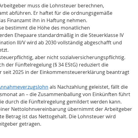
Arbeitgeber muss die Lohnsteuer berechnen, 
amt abführen. Er haftet für die ordnungsgemäße 
das Finanzamt ihn in Haftung nehmen.
sse bestimmt die Höhe des monatlichen 
erden Ehepaare standardmäßig in die Steuerklasse IV 
nation III/V wird ab 2030 vollständig abgeschafft und 
tzt.
steuerpflichtig, aber nicht sozialversicherungspflichtig. 
 der Fünftelregelung (§ 34 EStG) reduziert die 
er seit 2025 in der Einkommensteuererklärung beantragt 
Annahmeverzugslohn
 als Nachzahlung geleistet, fällt die 
smonat an – die Zusammenballung von Einkünften führt 
die durch die Fünftelregelung gemildert werden kann.
 einer Nettolohnvereinbarung übernimmt der Arbeitgeber 
te Betrag ist das Nettogehalt. Die Lohnsteuer wird 
itgeber getragen.