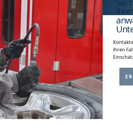
Sie 
Ihre
anwa
Unte
Kontakti
Ihren Fal
Einschät
ER