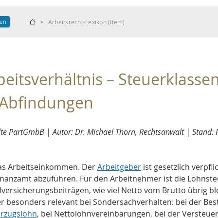
len
Arbeitsrecht-Lexikon (Item)
>
eitsverhältnis – Steuerklasse
 Abfindungen
e PartGmbB | Autor: Dr. Michael Thorn, Rechtsanwalt | Stand:
das Arbeitseinkommen. Der 
Arbeitgeber
 ist gesetzlich verpf
inanzamt abzuführen. Für den Arbeitnehmer ist die Lohnsteu
rsicherungsbeiträgen, wie viel Netto vom Brutto übrig ble
er besonders relevant bei Sondersachverhalten: bei der Be
rzugslohn
, bei Nettolohnvereinbarungen, bei der Versteu