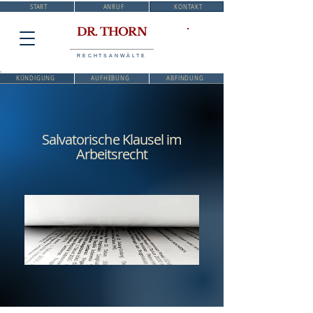
START
ANRUF
KONTAKT
DR. THORN
RECHTSANWÄLTE
KÜNDIGUNG
AUFHEBUNG
ABFINDUNG
Salvatorische Klausel im
Arbeitsrecht