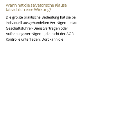
Wann hat die salvatorische Klausel
tatsächlich eine Wirkung?
Die größte praktische Bedeutung hat sie bei
individuell ausgehandelten Verträgen – etwa
Geschäftsführer-Dienstverträgen oder
Aufhebungsverträgen –, die nicht der AGB-
Kontrolle unterliegen. Dort kann die
Ersetzungsklausel eine echte Verpflichtung zur
Nachverhandlung begründen und verhindert, dass
eine Teilnichtigkeit den gesamten Vertrag zu Fall
bringt.
Kann die salvatorische Klausel selbst
unwirksam sein?
Ja, wenn sie in einem vorformulierten
Arbeitsvertrag gegen das Transparenzgebot
verstößt – etwa indem sie den Eindruck erweckt,
der Arbeitgeber könne unwirksame Klauseln
einseitig durch nachteilige Regelungen ersetzen.
Eine zu weit gefasste Ersetzungsklausel kann
daher ihrerseits an der AGB-Kontrolle scheitern.