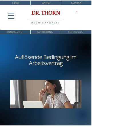
START
ANRUF
KONTAKT
DR. THORN
RECHTSANWÄLTE
KÜNDIGUNG
AUFHEBUNG
ABFINDUNG
Auflösende Bedingung im
Arbeitsvertrag