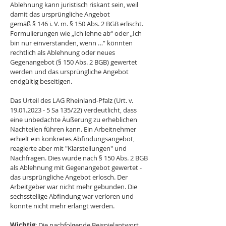
Ablehnung kann juristisch riskant sein, weil 
damit das ursprüngliche Angebot 
gemäß § 146 i. V. m. § 150 Abs. 2 BGB erlischt. 
Formulierungen wie „Ich lehne ab“ oder „Ich 
bin nur einverstanden, wenn …“ könnten 
rechtlich als Ablehnung oder neues 
Gegenangebot (§ 150 Abs. 2 BGB) gewertet 
werden und das ursprüngliche Angebot 
endgültig beseitigen.
Das Urteil des LAG Rheinland‑Pfalz (Urt. v. 
19.01.2023 - 5 Sa 135/22) verdeutlicht, dass 
eine unbedachte Äußerung zu erheblichen 
Nachteilen führen kann. Ein Arbeitnehmer 
erhielt ein konkretes Abfindungsangebot, 
reagierte aber mit "Klarstellungen" und 
Nachfragen. Dies wurde nach § 150 Abs. 2 BGB 
als Ablehnung mit Gegenangebot gewertet - 
das ursprüngliche Angebot erlosch. Der 
Arbeitgeber war nicht mehr gebunden. Die 
sechsstellige Abfindung war verloren und 
konnte nicht mehr erlangt werden.
Wichtig
: Die nachfolgende Beispielantwort 