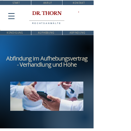
START
ANRUF
KONTAKT
DR. THORN
RECHTSANWÄLTE
KÜNDIGUNG
AUFHEBUNG
ABFINDUNG
Abfindung im Aufhebungsvertrag
- Verhandlung und Höhe