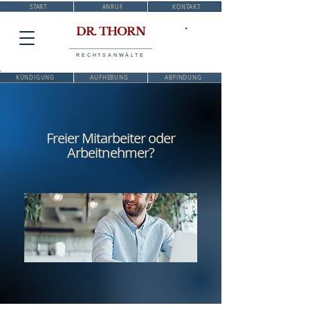
START
ANRUF
KONTAKT
DR. THORN
RECHTSANWÄLTE
KÜNDIGUNG
AUFHEBUNG
ABFINDUNG
Freier Mitarbeiter oder
Arbeitnehmer?