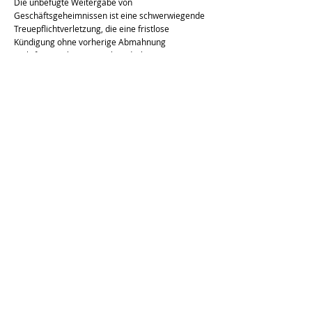
Die unbefugte Weitergabe von
Geschäftsgeheimnissen ist eine schwerwiegende
Treuepflichtverletzung, die eine fristlose
Kündigung ohne vorherige Abmahnung
rechtfertigen kann. Daneben drohen
Schadensersatzansprüche des Arbeitgebers und
strafrechtliche Konsequenzen nach dem
Geschäftsgeheimnisgesetz.
Bin ich verpflichtet, Fehlverhalten von
Kollegen zu melden?
Es kommt auf die Umstände an. Eine allgemeine
Pflicht, Kollegen zu überwachen, besteht nicht. Bei
Straftaten zum Nachteil des Arbeitgebers oder bei
Gefahren für Personen oder erhebliche
Sachwerte kann jedoch eine Anzeigepflicht
bestehen – insbesondere für Führungskräfte.
Kann mir wegen eines Treuepflichtverstoßes
fristlos gekündigt werden?
Ja, bei schwerwiegenden Verstößen – etwa
Schmiergeldannahme, Geheimnisverrat oder
Konkurrenztätigkeit – ist eine fristlose Kündigung