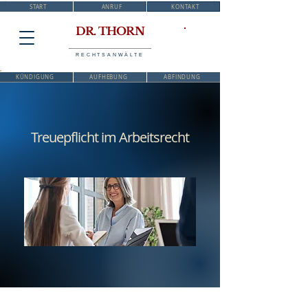
START
ANRUF
KONTAKT
DR. THORN
RECHTSANWÄLTE
KÜNDIGUNG
AUFHEBUNG
ABFINDUNG
Treuepflicht im Arbeitsrecht