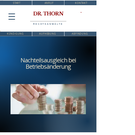
START
ANRUF
KONTAKT
DR. THORN
RECHTSANWÄLTE
KÜNDIGUNG
AUFHEBUNG
ABFINDUNG
Nachteilsausgleich bei
Betriebsänderung