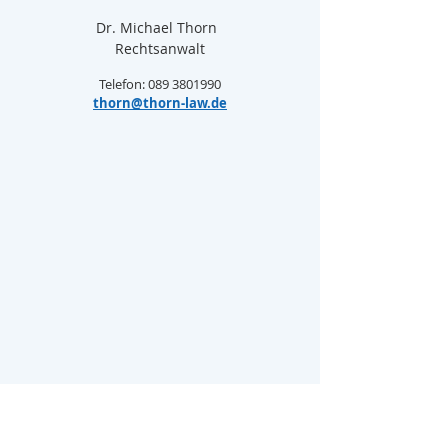
Dr. Michael Thorn  
Rechtsanwalt
Telefon: 089 3801990
thorn@thorn-law.de
Beatrice v. Wallenberg  
Rechtsanwältin und  
Fachanwältin für Arbeitsrecht