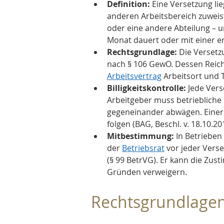
Definition:
 Eine Versetzung l
anderen Arbeitsbereich zuweist
oder eine andere Abteilung – u
Monat dauert oder mit einer e
Rechtsgrundlage:
 Die Versetz
nach § 106 GewO. Dessen Reich
Arbeitsvertrag
 Arbeitsort und T
Billigkeitskontrolle:
 Jede Ver
Arbeitgeber muss betriebliche
gegeneinander abwägen. Einer 
folgen (BAG, Beschl. v. 18.10.20
Mitbestimmung:
 In Betriebe
der 
Betriebsrat
 vor jeder Vers
(§ 99 BetrVG). Er kann die Zus
Gründen verweigern.
Rechtsgrundlagen