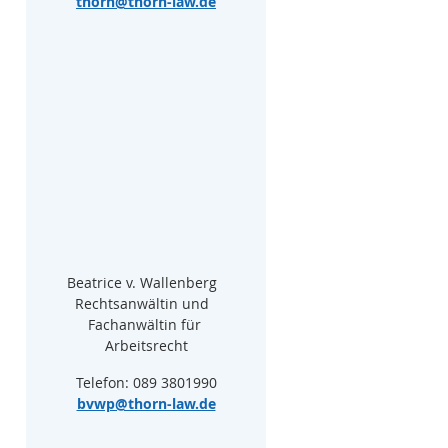
thorn@thorn-law.de
Beatrice v. Wallenberg  
Rechtsanwältin und  
Fachanwältin für 
Arbeitsrecht
Telefon: 089 3801990
bvwp@thorn-law.de