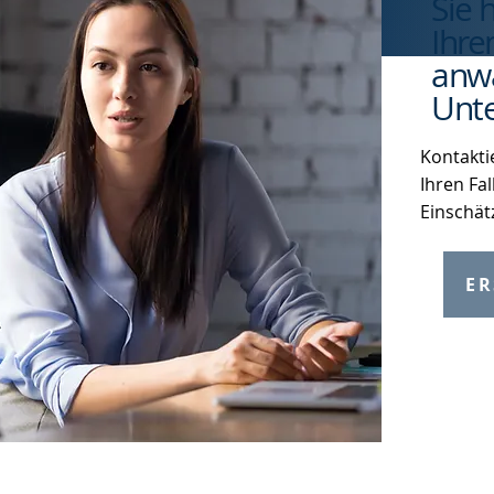
Sie 
Ihre
anwa
Unte
Kontakti
Ihren Fal
Einschät
ER