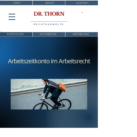
START
ANRUF
KONTAKT
DR. THORN
RECHTSANWÄLTE
KÜNDIGUNG
AUFHEBUNG
ABFINDUNG
Arbeitszeitkonto im Arbeitsrecht