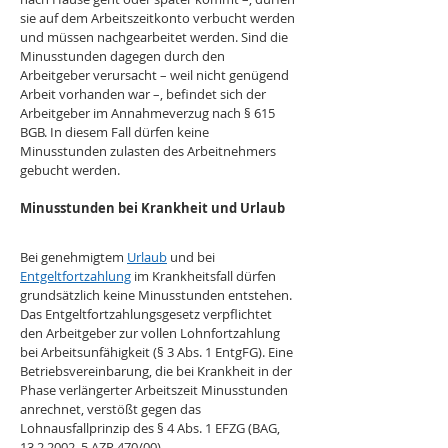
sie auf dem Arbeitszeitkonto verbucht werden 
und müssen nachgearbeitet werden. Sind die 
Minusstunden dagegen durch den 
Arbeitgeber verursacht – weil nicht genügend 
Arbeit vorhanden war –, befindet sich der 
Arbeitgeber im Annahmeverzug nach § 615 
BGB. In diesem Fall dürfen keine 
Minusstunden zulasten des Arbeitnehmers 
gebucht werden.
Minusstunden bei Krankheit und Urlaub
Bei genehmigtem 
Urlaub
 und bei 
Entgeltfortzahlung
 im Krankheitsfall dürfen 
grundsätzlich keine Minusstunden entstehen. 
Das Entgeltfortzahlungsgesetz verpflichtet 
den Arbeitgeber zur vollen Lohnfortzahlung 
bei Arbeitsunfähigkeit (§ 3 Abs. 1 EntgFG). Eine 
Betriebsvereinbarung, die bei Krankheit in der 
Phase verlängerter Arbeitszeit Minusstunden 
anrechnet, verstößt gegen das 
Lohnausfallprinzip des § 4 Abs. 1 EFZG (BAG, 
13.2.2002, 5 AZR 470/00).