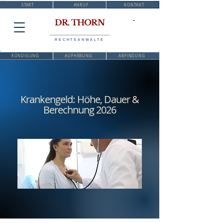
START
ANRUF
KONTAKT
DR. THORN
RECHTSANWÄLTE
KÜNDIGUNG
AUFHEBUNG
ABFINDUNG
Krankengeld: Höhe, Dauer &
Berechnung 2026