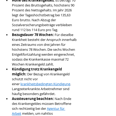
Höhe des Krankengeldes:
 Es beträgt 70 
Prozent des Bruttogehalts, höchstens 90 
Prozent des Nettogehalts. Im Jahr 2026 
liegt der Tageshöchstbetrag bei 135,63 
Euro brutto. Nach Abzug der 
Sozialversicherungsbeiträge verbleiben 
rund 112 bis 114 Euro pro Tag.
Bezugsdauer 78 Wochen:
 Für dieselbe 
Krankheit besteht der Anspruch innerhalb 
eines Zeitraums von drei Jahren für 
höchstens 78 Wochen. Die sechs Wochen 
Entgeltfortzahlung werden eingerechnet, 
sodass die Krankenkasse maximal 72 
Wochen Krankengeld zahlt.
Kündigung trotz Krankengeld 
möglich:
 Der Bezug von Krankengeld 
schützt nicht vor 
einer 
krankheitsbedingten Kündigung
. 
Langzeiterkrankte Arbeitnehmer sind 
häufig besonders gefährdet.
Aussteuerung beachten:
 Nach Ende 
des Krankengeldes müssen Betroffene 
sich rechtzeitig bei der 
Agentur für 
Arbeit
 melden, um nahtlos 