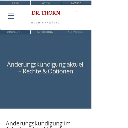
START
ANRUF
KONTAKT
DR. THORN
RECHTSANWÄLTE
KÜNDIGUNG
AUFHEBUNG
ABFINDUNG
Änderungskündigung aktuell
– Rechte & Optionen
Änderungskündigung im 