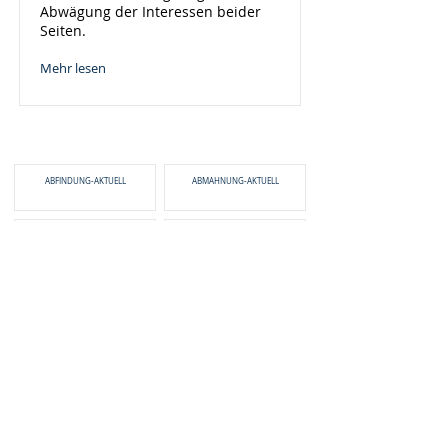
Abwägung der Interessen beider
Seiten.
Mehr lesen
ABFINDUNG-AKTUELL
ABMAHNUNG-AKTUELL
AGG-AKTUELL
AN-ÜBERLASSUNG-AKTUELL
ARBEITSVERTRAG-AKTUELL
ARBEITSZEIT-AKTUELL
AUFHEBUNGSV-AKTUELL
BEFRISTUNG-AKTUELL
BERATUNG-AKTUELL
BETRIEBSRAT-AKTUELL