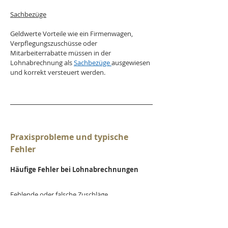
Sachbezüge
Geldwerte Vorteile wie ein Firmenwagen, 
Verpflegungszuschüsse oder 
Mitarbeiterrabatte müssen in der 
Lohnabrechnung als 
Sachbezüge 
ausgewiesen 
und korrekt versteuert werden.
Praxisprobleme und typische 
Fehler
Häufige Fehler bei Lohnabrechnungen
Fehlende oder falsche Zuschläge 
Nacht-, Sonn- und Feiertagszuschläge werden 
nicht oder nicht korrekt berechnet. 