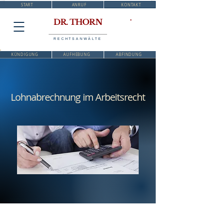
START
ANRUF
KONTAKT
DR. THORN
RECHTSANWÄLTE
KÜNDIGUNG
AUFHEBUNG
ABFINDUNG
Lohnabrechnung im Arbeitsrecht